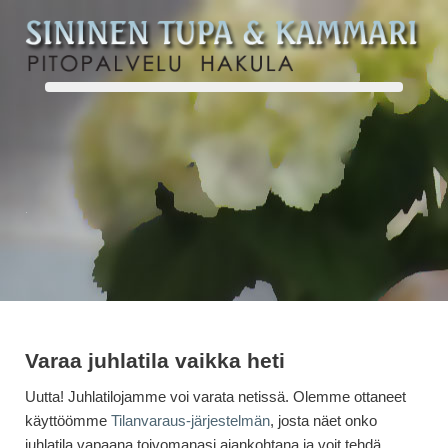
.
Varaa juhlatila vaikka heti
Uutta! Juhlatilojamme voi varata netissä. Olemme ottaneet
käyttöömme
Tilanvaraus-järjestelmän
, josta näet onko
juhlatila vapaana toivomanasi ajankohtana ja voit tehdä